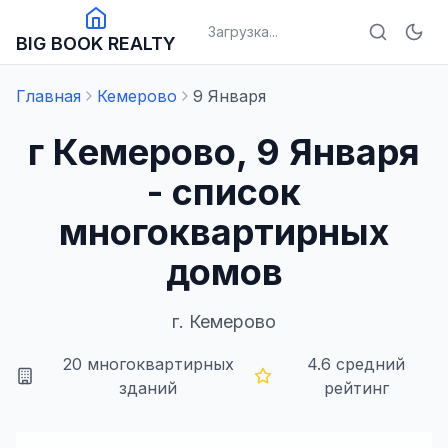
Загрузка...
BIG BOOK REALTY
Главная
Кемерово
9 Января
г Кемерово, 9 Января
- список
многоквартирных
домов
г.
Кемерово
20
многоквартирных
4.6
средний
зданий
рейтинг