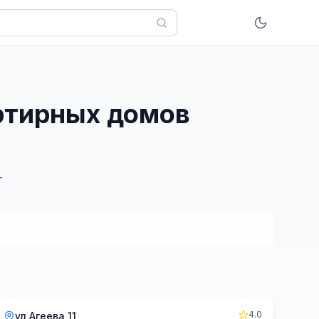
артирных домов
г
4.0
ул Агеева 11