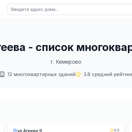
геева - список многокв
г.
Кемерово
12
многоквартирных зданий
3.8
средний рейтин
4.0
ул Агеева 9