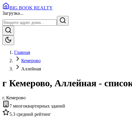
BIG BOOK REALTY
Загрузка...
Главная
Кемерово
Аллейная
г Кемерово, Аллейная - спис
г.
Кемерово
7
многоквартирных зданий
5.3
средний рейтинг