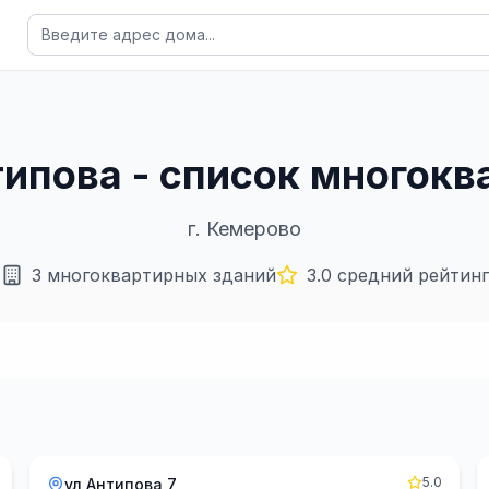
типова - список многок
г.
Кемерово
3
многоквартирных зданий
3.0
средний рейтинг
5.0
ул Антипова 7