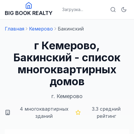
Загрузка...
BIG BOOK REALTY
Главная
Кемерово
Бакинский
г Кемерово,
Бакинский - список
многоквартирных
домов
г.
Кемерово
4
многоквартирных
3.3
средний
зданий
рейтинг