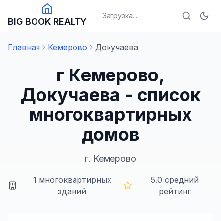
Загрузка...
BIG BOOK REALTY
Главная
Кемерово
Докучаева
г Кемерово,
Докучаева - список
многоквартирных
домов
г.
Кемерово
1
многоквартирных
5.0
средний
зданий
рейтинг