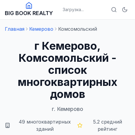
Загрузка...
BIG BOOK REALTY
Главная
Кемерово
Комсомольский
г Кемерово,
Комсомольский -
список
многоквартирных
домов
г.
Кемерово
49
многоквартирных
5.2
средний
зданий
рейтинг