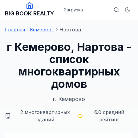
Загрузка...
BIG BOOK REALTY
Главная
Кемерово
Нартова
г Кемерово, Нартова -
список
многоквартирных
домов
г.
Кемерово
2
многоквартирных
6.0
средний
зданий
рейтинг