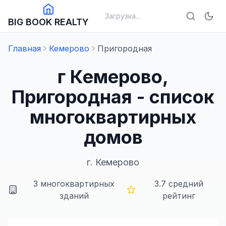
Загрузка...
BIG BOOK REALTY
Главная
Кемерово
Пригородная
г Кемерово,
Пригородная - список
многоквартирных
домов
г.
Кемерово
3
многоквартирных
3.7
средний
зданий
рейтинг