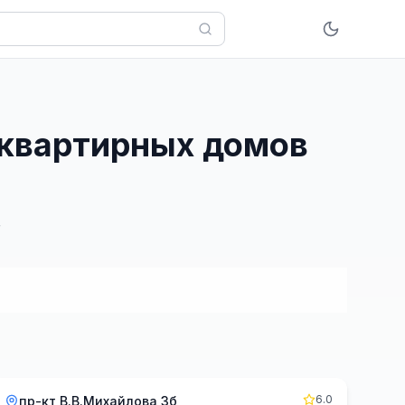
оквартирных домов
6.0
пр-кт В.В.Михайлова 3б