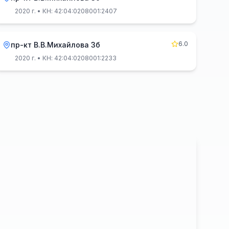
2020 г.
• КН: 42:04:0208001:2407
6.0
пр-кт В.В.Михайлова 3б
2020 г.
• КН: 42:04:0208001:2233