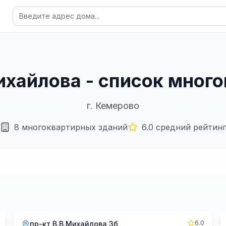
Михайлова - список мног
г.
Кемерово
8
многоквартирных зданий
6.0
средний рейтинг
6.0
пр-кт В.В.Михайлова 3б